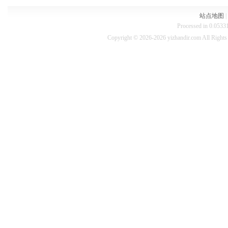
站点地图
|
Processed in 0.05331
Copyright © 2026-2026 yizhandir.com All Right