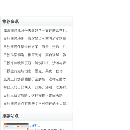
推荐资讯
威海旅游几月份去最好？一文详解四季打卡日历
日照旅游地图：海滨景点分布与游览路线
日照旅游住宿最佳方案：海景、交通、性价比全维度解析
日照民宿精选：推窗见海、露台观星，躺看日出
日照海岸线深度游：解锁灯塔、沙滩与森林的绝美密码
日照旅行避坑指南：景点、美食、住宿一篇讲透
威海三日游跟团报价全解析：这样选团才不花冤枉钱
带娃玩转日照两天：赶海、沙雕、吃海鲜全攻略
日照三日游攻略：这样安排不走回头路
日照旅游景点有哪些？不可错过的十大景点推荐
推荐站点
万站汇