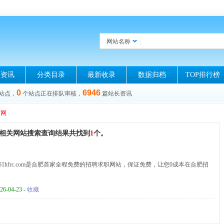
网站名称
长资讯
分类目录
最新收录
数据归档
TOP排行榜
0
6946
站点，
个站点正在排队审核，
篇站长资讯
才网
词相关网站搜索查询结果共找到
1
个。
.51hfrc.com是合肥首家全程免费的招聘求职网站，保证免费，让您0成本在合肥招
26-04-23 -
收藏