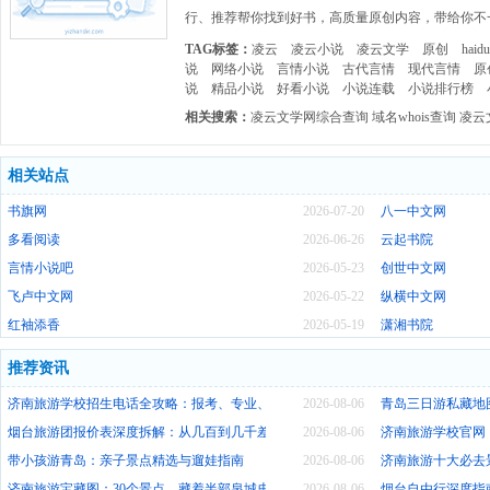
行、推荐帮你找到好书，高质量原创内容，带给你不
TAG标签：
凌云
凌云小说
凌云文学
原创
haidu
说
网络小说
言情小说
古代言情
现代言情
原
说
精品小说
好看小说
小说连载
小说排行榜
相关搜索：
凌云文学网综合查询
域名whois查询
凌云
相关站点
书旗网
2026-07-20
八一中文网
多看阅读
2026-06-26
云起书院
言情小说吧
2026-05-23
创世中文网
飞卢中文网
2026-05-22
纵横中文网
红袖添香
2026-05-19
潇湘书院
推荐资讯
济南旅游学校招生电话全攻略：报考、专业、就业一网打尽
2026-08-06
青岛三日游私藏地
烟台旅游团报价表深度拆解：从几百到几千差在哪？
2026-08-06
济南旅游学校官网
带小孩游青岛：亲子景点精选与遛娃指南
2026-08-06
济南旅游十大必去
济南旅游宝藏图：30个景点，藏着半部泉城史
2026-08-06
烟台自由行深度指