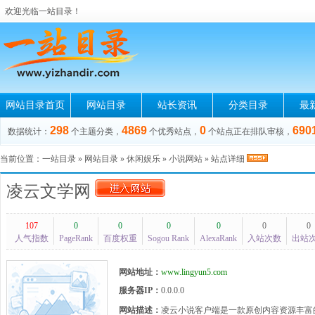
欢迎光临一站目录！
网站目录首页
网站目录
站长资讯
分类目录
最
298
4869
0
690
数据统计：
个主题分类，
个优秀站点，
个站点正在排队审核，
当前位置：
一站目录
»
网站目录
»
休闲娱乐
»
小说网站
» 站点详细
凌云文学网
107
0
0
0
0
0
0
人气指数
PageRank
百度权重
Sogou Rank
AlexaRank
入站次数
出站
网站地址：
www.lingyun5.com
服务器IP：
0.0.0.0
网站描述：
凌云小说客户端是一款原创内容资源丰富