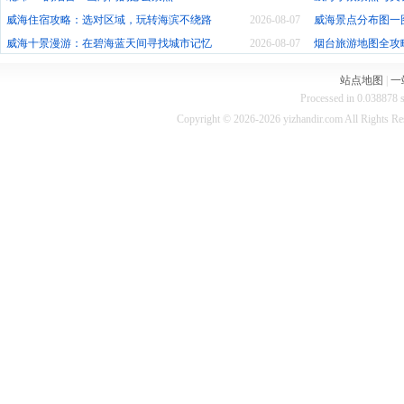
威海住宿攻略：选对区域，玩转海滨不绕路
2026-08-07
威海景点分布图一
威海十景漫游：在碧海蓝天间寻找城市记忆
2026-08-07
烟台旅游地图全攻
站点地图
|
一
Processed in 0.038878 s
Copyright © 2026-2026 yizhandir.com All Rights R