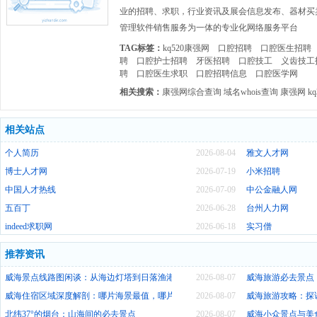
业的招聘、求职，行业资讯及展会信息发布、器材买
管理软件销售服务为一体的专业化网络服务平台
TAG标签：
kq520康强网
口腔招聘
口腔医生招聘
聘
口腔护士招聘
牙医招聘
口腔技工
义齿技工
聘
口腔医生求职
口腔招聘信息
口腔医学网
相关搜索：
康强网综合查询
域名whois查询
康强网
kq
相关站点
个人简历
2026-08-04
雅文人才网
博士人才网
2026-07-19
小米招聘
中国人才热线
2026-07-09
中公金融人网
五百丁
2026-06-28
台州人力网
indeed求职网
2026-06-18
实习僧
推荐资讯
威海景点线路图闲谈：从海边灯塔到日落渔港的慢旅行
2026-08-07
威海旅游必去景点
威海住宿区域深度解剖：哪片海景最值，哪片烟火最浓
2026-08-07
威海旅游攻略：探
北纬37°的烟台：山海间的必去景点
2026-08-07
威海小众景点与美