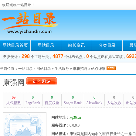
欢迎光临一站目录！
网站目录首页
网站目录
站长资讯
分类目录
最
298
4877
0
692
数据统计：
个主题分类，
个优秀站点，
个站点正在排队审核，
当前位置：
一站目录
»
网站目录
»
生活服务
»
求职招聘
» 站点详细
康强网
69
0
0
0
0
0
0
人气指数
PageRank
百度权重
Sogou Rank
AlexaRank
入站次数
出站
网站地址：
kq36.cn
服务器IP：
0.0.0.0
网站描述：
康强网是国内知名的医疗行业**之一,集