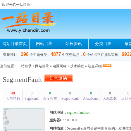
欢迎光临一站目录！
网站目录首页
网站目录
站长资讯
分类目录
最
298
4877
0
693
数据统计：
个主题分类，
个优秀站点，
个站点正在排队审核，
当前位置：
一站目录
»
网站目录
»
电脑网络
»
技术编程
» 站点详细
SegmentFault
49
0
0
0
0
0
0
人气指数
PageRank
百度权重
Sogou Rank
AlexaRank
入站次数
出站
网站地址：
segmentfault.com
服务器IP：
0.0.0.0
网站描述：
SegmentFault 思否是中国专业的开