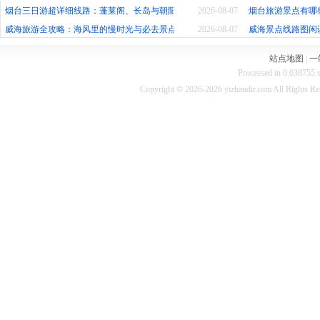
烟台三日游超详细线路：蓬莱阁、长岛与朝阳街的故事
2026-08-07
烟台旅游景点有哪
威海旅游全攻略：海风里的慢时光与必去景点精选
2026-08-07
威海景点线路图闲
站点地图
|
一
Processed in 0.038755 s
Copyright © 2026-2026 yizhandir.com All Rights R