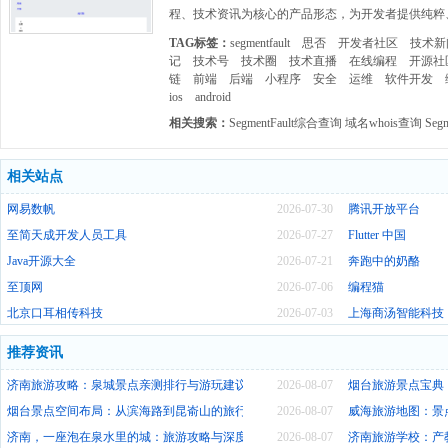
程、技术资讯为核心的产品形态，为开发者提供纯粹
TAG标签：
segmentfault
思否
开发者社区
技术新
记
技术号
技术圈
技术直播
在线编程
开源社
链
前端
后端
小程序
安全
运维
软件开发
ios
android
相关搜索：
SegmentFault综合查询
域名whois查询
Segm
相关站点
网易数帆
2026-07-30
腾讯开放平台
至简天成开发人员工具
2026-07-27
Flutter 中国
Java开源大全
2026-07-21
奔跑中的奶酪
至顶网
2026-07-06
编程猫
北京口耳相传科技
2026-07-03
上海商汤智能科技
推荐资讯
济南旅游攻略：泉城景点亲测排行与游玩建议
2026-08-07
烟台旅游景点宝典
烟台景点空间布局：从滨海路到昆嵛山的旅行设计
2026-08-07
威海旅游地图：景
济南，一座泡在泉水里的城：旅游攻略与深度体验
2026-08-07
济南旅游学校：产