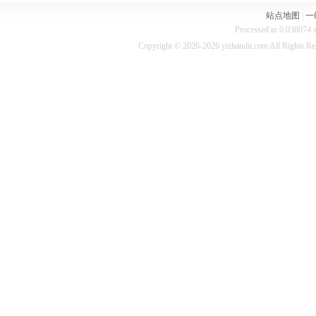
站点地图
|
一
Processed in 0.038074 s
Copyright © 2026-2026 yizhandir.com All Rights R