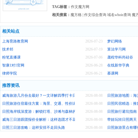
TAG标签：
作文魔方网
相关搜索：
魔方格 | 作文综合查询
域名whois查询
魔方
相关站点
上海育路教育网
2026-07-23
梦幻网络
技术邻
2026-07-19
算法学习网
粉笔直播课
2026-07-06
晟程华科尚硅谷
智康1对1官网
2026-06-28
在线新华字典
律师学院
2026-06-21
慕课网
推荐资讯
威海旅游几月份去最好？一文详解四季打卡日历
2026-08-08
日照旅游地图：海
日照旅游住宿最佳方案：海景、交通、性价比全维度解析
2026-08-08
日照民宿精选：推
日照海岸线深度游：解锁灯塔、沙滩与森林的绝美密码
2026-08-08
日照旅行避坑指南
威海三日游跟团报价全解析：这样选团才不花冤枉钱
2026-08-08
带娃玩转日照两天
日照三日游攻略：这样安排不走回头路
2026-08-08
日照旅游景点有哪