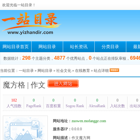
欢迎光临一站目录！
网站目录首页
网站目录
站长资讯
分类目录
最
298
4877
0
694
数据统计：
个主题分类，
个优秀站点，
个站点正在排队审核，
当前位置：
一站目录
»
网站目录
»
社会文化
»
在线教育
» 站点详细
魔方格 | 作文
102
0
0
0
0
0
0
人气指数
PageRank
百度权重
Sogou Rank
AlexaRank
入站次数
出站
网站地址：
zuowen.mofangge.com
服务器IP：
0.0.0.0
网站描述：
作文魔方网