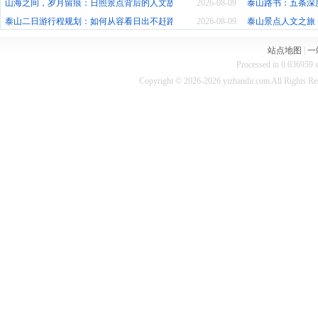
山海之间，岁月留痕：日照景点背后的人文故事
2026-08-09
泰山路书：五条深
泰山二日游行程规划：如何从容看日出不赶路
2026-08-09
泰山景点人文之旅
站点地图
|
一
Processed in 0.036959 s
Copyright © 2026-2026 yizhandir.com All Rights R