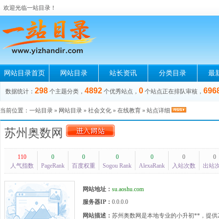
欢迎光临一站目录！
网站目录首页
网站目录
站长资讯
分类目录
最
298
4892
0
696
数据统计：
个主题分类，
个优秀站点，
个站点正在排队审核，
当前位置：
一站目录
»
网站目录
»
社会文化
»
在线教育
» 站点详细
苏州奥数网
110
0
0
0
0
0
0
人气指数
PageRank
百度权重
Sogou Rank
AlexaRank
入站次数
出站
网站地址：
su.aoshu.com
服务器IP：
0.0.0.0
网站描述：
苏州奥数网是本地专业的小升初**，提供