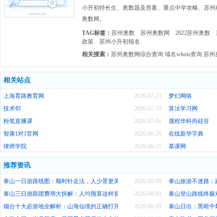
小升初特长生、奥数题及答案、重点中学攻略、苏州
奥数网。
TAG标签：
苏州奥数
苏州奥数网
2022苏州奥数
政策
苏州小升初报名
相关搜索：
苏州奥数网综合查询
域名whois查询
苏州
相关站点
上海育路教育网
2026-07-23
梦幻网络
技术邻
2026-07-19
算法学习网
粉笔直播课
2026-07-06
晟程华科尚硅谷
智康1对1官网
2026-06-28
在线新华字典
律师学院
2026-06-21
慕课网
推荐资讯
泰山一日游路线图：顺时针走法，人少景更美
2026-08-09
泰山旅游不迷路：
泰山三日游跟团费用大拆解：人均预算这样算
2026-08-09
泰山登山路线终极
烟台十大必游地全解析：山海仙境的正确打开方式
2026-08-09
泰山日出：黑暗中