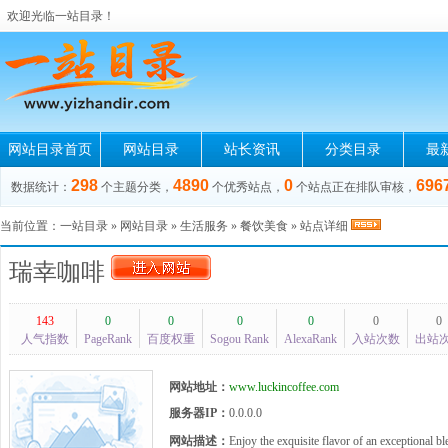
欢迎光临一站目录！
网站目录首页
网站目录
站长资讯
分类目录
最
298
4890
0
696
数据统计：
个主题分类，
个优秀站点，
个站点正在排队审核，
当前位置：
一站目录
»
网站目录
»
生活服务
»
餐饮美食
» 站点详细
瑞幸咖啡
143
0
0
0
0
0
0
人气指数
PageRank
百度权重
Sogou Rank
AlexaRank
入站次数
出站
网站地址：
www.luckincoffee.com
服务器IP：
0.0.0.0
网站描述：
Enjoy the exquisite flavor of an exceptional 