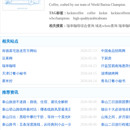
Coffee, crafted by our team of World Barista Champion.
TAG标签：
luckincoffee
coffee
luckin
luckincoffee
wbcchampions
high-qualityarabicabeans
相关搜索：
瑞幸咖啡综合查询
域名whois查询
瑞幸咖
相关站点
肯德基宅急送官方网站
2026-07-13
中国食品招商网
豆果网
2026-05-26
下厨房
瑞幸咖啡
2026-04-23
仟益贸易南海惠而
天津订餐小秘书
2026-04-15
淄博烧烤网
赛米控
2026-04-14
青岛订餐小秘书
推荐资讯
泰山旅游不迷路：路线、住宿、避坑全解析
2026-08-09
泰山三日游跟团费
泰山登山路线终极对比：哪条线路风景最美且省力？
2026-08-09
烟台十大必游地全
泰山日出：黑暗中攀行千阶，等待一个晨光时刻
2026-08-09
山海之间，岁月留
泰山路书：五条深度路线，从经典到小众一次说清
2026-08-09
泰山二日游行程规