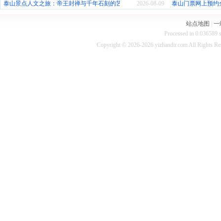
泰山景点人文之旅：帝王封禅与千年石刻的艺术殿堂
2026-08-09
泰山门票网上预约
站点地图
|
一
Processed in 0.036589 s
Copyright © 2026-2026 yizhandir.com All Rights R