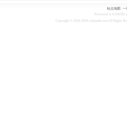
站点地图
|
一
Processed in 0.036385 s
Copyright © 2026-2026 yizhandir.com All Rights R