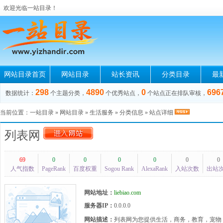
欢迎光临一站目录！
网站目录首页
网站目录
站长资讯
分类目录
最
298
4890
0
696
数据统计：
个主题分类，
个优秀站点，
个站点正在排队审核，
当前位置：
一站目录
»
网站目录
»
生活服务
»
分类信息
» 站点详细
列表网
69
0
0
0
0
0
0
人气指数
PageRank
百度权重
Sogou Rank
AlexaRank
入站次数
出站
网站地址：
liebiao.com
服务器IP：
0.0.0.0
网站描述：
列表网为您提供生活，商务，教育，宠物