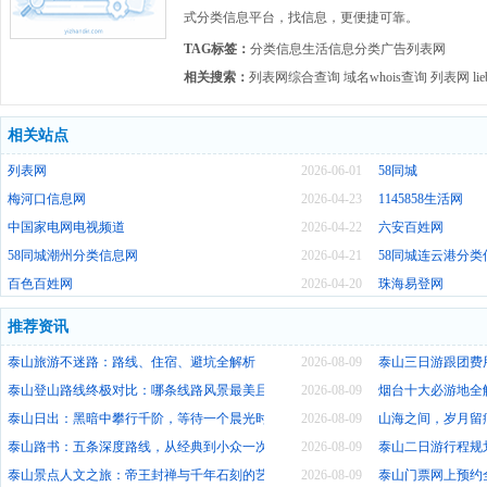
式分类信息平台，找信息，更便捷可靠。
TAG标签：
分类信息生活信息分类广告列表网
相关搜索：
列表网综合查询
域名whois查询
列表网
li
相关站点
列表网
2026-06-01
58同城
梅河口信息网
2026-04-23
1145858生活网
中国家电网电视频道
2026-04-22
六安百姓网
58同城潮州分类信息网
2026-04-21
58同城连云港分类
百色百姓网
2026-04-20
珠海易登网
推荐资讯
泰山旅游不迷路：路线、住宿、避坑全解析
2026-08-09
泰山三日游跟团费
泰山登山路线终极对比：哪条线路风景最美且省力？
2026-08-09
烟台十大必游地全
泰山日出：黑暗中攀行千阶，等待一个晨光时刻
2026-08-09
山海之间，岁月留
泰山路书：五条深度路线，从经典到小众一次说清
2026-08-09
泰山二日游行程规
泰山景点人文之旅：帝王封禅与千年石刻的艺术殿堂
2026-08-09
泰山门票网上预约