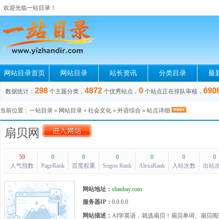
欢迎光临一站目录！
网站目录首页
网站目录
站长资讯
分类目录
最
298
4872
0
690
数据统计：
个主题分类，
个优秀站点，
个站点正在排队审核，
当前位置：
一站目录
»
网站目录
»
社会文化
»
外语综合
» 站点详细
扇贝网
59
0
0
0
0
0
0
人气指数
PageRank
百度权重
Sogou Rank
AlexaRank
入站次数
出站
网站地址：
shanbay.com
服务器IP：
0.0.0.0
网站描述：
AI学英语，就选扇贝！扇贝单词、扇贝阅