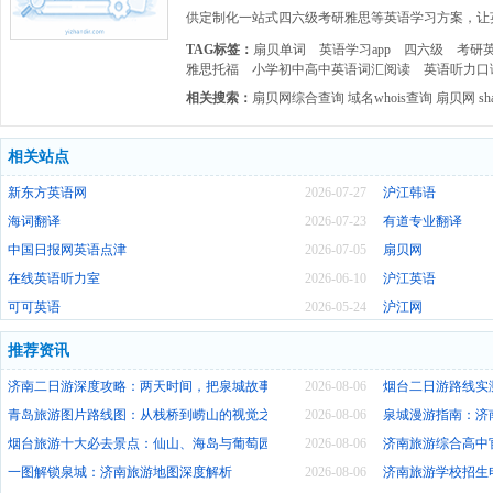
供定制化一站式四六级考研雅思等英语学习方案，让
TAG标签：
扇贝单词
英语学习app
四六级
考研
雅思托福
小学初中高中英语词汇阅读
英语听力口
相关搜索：
扇贝网综合查询
域名whois查询
扇贝网
sh
相关站点
新东方英语网
2026-07-27
沪江韩语
海词翻译
2026-07-23
有道专业翻译
中国日报网英语点津
2026-07-05
扇贝网
在线英语听力室
2026-06-10
沪江英语
可可英语
2026-05-24
沪江网
推荐资讯
济南二日游深度攻略：两天时间，把泉城故事装进心里
2026-08-06
烟台二日游路线实
青岛旅游图片路线图：从栈桥到崂山的视觉之旅
2026-08-06
泉城漫游指南：济
烟台旅游十大必去景点：仙山、海岛与葡萄园，十重山海风情
2026-08-06
济南旅游综合高中
一图解锁泉城：济南旅游地图深度解析
2026-08-06
济南旅游学校招生