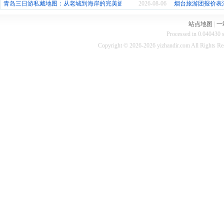
青岛三日游私藏地图：从老城到海岸的完美旅程
2026-08-06
烟台旅游团报价表
站点地图
|
一
Processed in 0.040430 s
Copyright © 2026-2026 yizhandir.com All Rights R