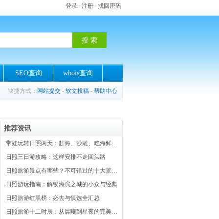
登录
/
注册
/
找回密码
SEO查询
whois查询
快捷方式：
网站提交
-
软文投稿
-
帮助中心
推荐资讯
带娃玩转日照两天：赶海、沙雕、吃海鲜全攻略
日照三日游攻略：这样安排不走回头路
日照旅游景点有哪些？不可错过的十大景点推荐
日照游玩指南：解锁海滨之城的小众与经典
日照旅游红黑榜：必去与慎选全汇总
日照旅游十二时辰：从晨曦到星夜的完美玩法