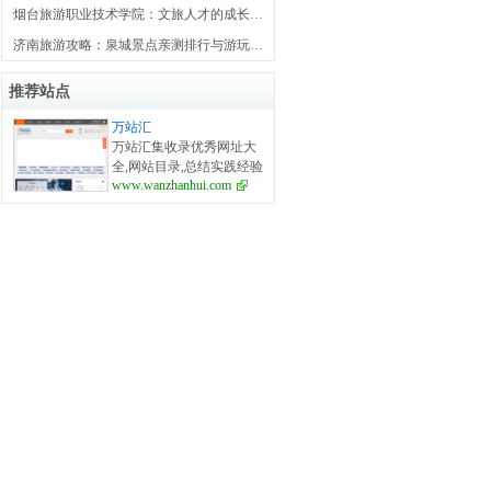
烟台旅游职业技术学院：文旅人才的成长密码
济南旅游攻略：泉城景点亲测排行与游玩建议
推荐站点
万站汇
万站汇集收录优秀网址大
全,网站目录,总结实践经验
www.wanzhanhui.com
分享.万站汇将以开放的心
态,相互监督,相互协作,相
互学习,最终取得共同进步.