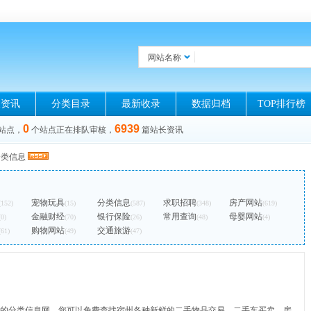
网站名称
长资讯
分类目录
最新收录
数据归档
TOP排行榜
0
6939
站点，
个站点正在排队审核，
篇站长资讯
分类信息
宠物玩具
分类信息
求职招聘
房产网站
(152)
(15)
(587)
(348)
(619)
金融财经
银行保险
常用查询
母婴网站
(0)
(70)
(26)
(48)
(4)
购物网站
交通旅游
(61)
(49)
(47)
的分类信息网。您可以免费查找宿州各种新鲜的二手物品交易、二手车买卖、房