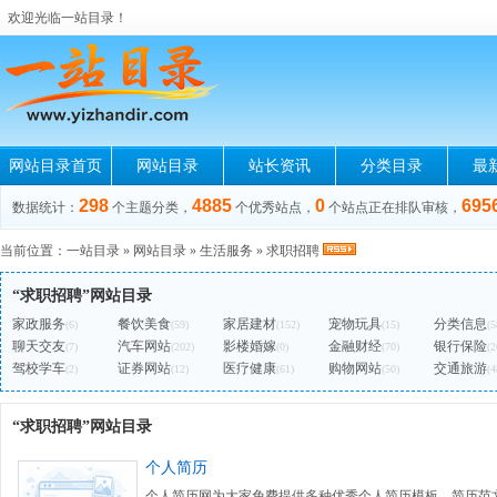
欢迎光临一站目录！
网站目录首页
网站目录
站长资讯
分类目录
最
298
4885
0
695
数据统计：
个主题分类，
个优秀站点，
个站点正在排队审核，
当前位置：
一站目录
»
网站目录
»
生活服务
»
求职招聘
“求职招聘”网站目录
家政服务
餐饮美食
家居建材
宠物玩具
分类信息
(6)
(59)
(152)
(15)
(5
聊天交友
汽车网站
影楼婚嫁
金融财经
银行保险
(7)
(202)
(0)
(70)
(2
驾校学车
证券网站
医疗健康
购物网站
交通旅游
(2)
(12)
(61)
(50)
(4
“求职招聘”网站目录
个人简历
个人简历网为大家免费提供多种优秀个人简历模板、简历范