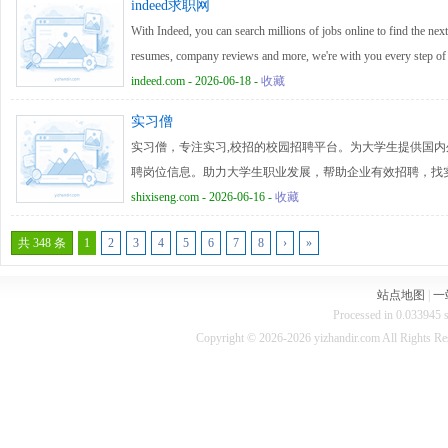
indeed求职网
With Indeed, you can search millions of jobs online to find the next 
resumes, company reviews and more, we're with you every step of
indeed.com - 2026-06-18 -
收藏
实习僧
实习僧，专注实习,校招的校园招聘平台。为大学生提供国内
聘岗位信息。助力大学生职业发展，帮助企业有效招聘，找
shixiseng.com - 2026-06-16 -
收藏
共 348 条
1
2
3
4
5
6
7
8
›
»
站点地图
|
一
Processed in 0.033945 s
Copyright © 2026-2026 yizhandir.com All Rights R